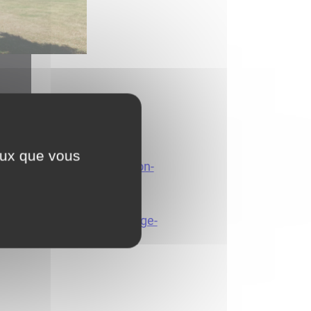
contrat8580.pdf
ceux que vous
entation/contrat-location-
on/contrat-reglement-page-