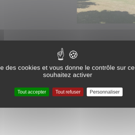
00003603/files/Mes%20documents/reglementation/halle-
ise des cookies et vous donne le contrôle sur 
ations
/sites/0000003603/files/Mes%20documents/reglem
souhaitez activer
.pdf
Tout accepter
Tout refuser
Personnaliser
sites/0000003603/files/Mes%20documents/reglementati