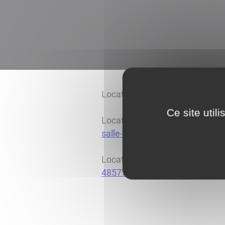
Location de la Halle
/sites/00
Ce site util
Location de la salle des associ
salle-reunion-bibliotheque8581
Location de la salle des fêtes
/
48577.pdf